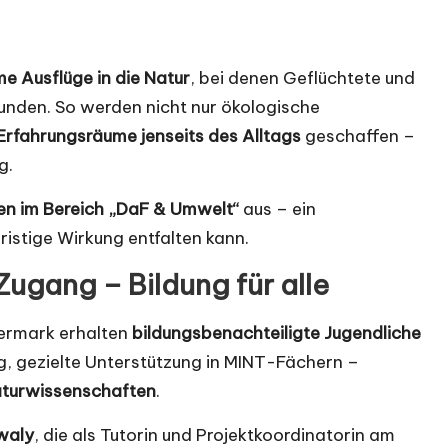
 Ausflüge in die Natur
, bei denen Geflüchtete und
unden. So werden nicht nur ökologische
Erfahrungsräume jenseits des Alltags
geschaffen –
g.
nen im Bereich „DaF & Umwelt“
aus – ein
ristige Wirkung entfalten kann.
ugang – Bildung für alle
iermark erhalten
bildungsbenachteiligte Jugendliche
ng, gezielte Unterstützung in MINT-Fächern –
aturwissenschaften
.
waly
, die als Tutorin und Projektkoordinatorin am