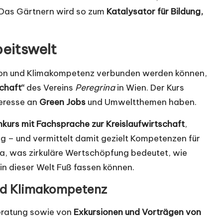
 Das Gärtnern wird so zum
Katalysator für Bildung,
beitswelt
ation und Klimakompetenz verbunden werden können,
schaft“
des Vereins
Peregrina
in Wien. Der Kurs
nteresse an
Green Jobs
und Umweltthemen haben.
kurs mit Fachsprache zur Kreislaufwirtschaft
,
g – und vermittelt damit gezielt Kompetenzen für
wa, was zirkuläre Wertschöpfung bedeutet, wie
 in dieser Welt Fuß fassen können.
d Klimakompetenz
beratung sowie von
Exkursionen und Vorträgen von