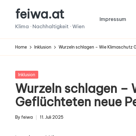
feiwa.at
Skip
Impressum
to
Klima · Nachhaltigkeit · Wien
content
Home
Inklusion
Wurzeln schlagen – Wie Klimaschutz G
Posted
Inklusion
in
Wurzeln schlagen – 
Geflüchteten neue Pe
By
feiwa
11. Juli 2025
Posted
by