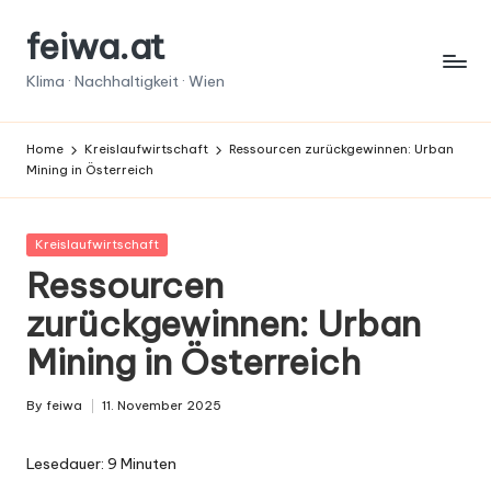
feiwa.at
Skip
to
Klima · Nachhaltigkeit · Wien
content
Home
Kreislaufwirtschaft
Ressourcen zurückgewinnen: Urban
Mining in Österreich
Posted
Kreislaufwirtschaft
in
Ressourcen
zurückgewinnen: Urban
Mining in Österreich
By
feiwa
11. November 2025
Posted
by
Lesedauer:
9
Minuten