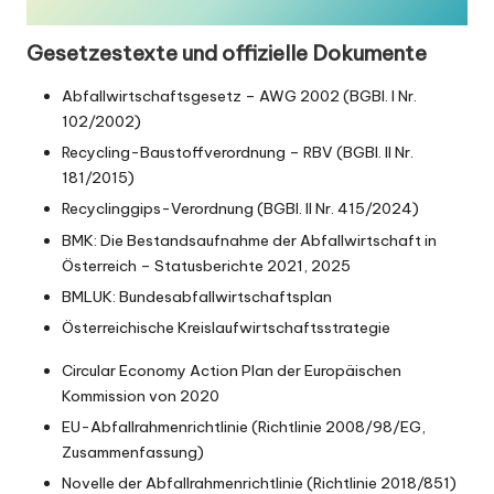
Gesetzestexte und offizielle Dokumente
Abfallwirtschaftsgesetz – AWG 2002 (
BGBl. I Nr.
102/2002
)
Recycling-Baustoffverordnung – RBV (
BGBl. II Nr.
181/2015
)
Recyclinggips-Verordnung (
BGBl. II Nr. 415/2024
)
BMK: Die Bestandsaufnahme der Abfallwirtschaft in
Österreich – Statusberichte
2021
,
2025
BMLUK:
Bundesabfallwirtschaftsplan
Österreichische Kreislaufwirtschaftsstrategie
Circular Economy Action Plan
der Europäischen
Kommission von 2020
EU-Abfallrahmenrichtlinie (
Richtlinie 2008/98/EG
,
Zusammenfassung
)
Novelle der Abfallrahmenrichtlinie (
Richtlinie 2018/851
)