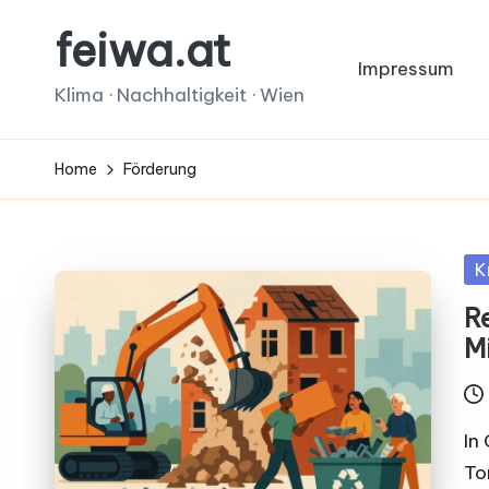
feiwa.at
Skip
Impressum
to
Klima · Nachhaltigkeit · Wien
content
Home
Förderung
Po
K
in
R
M
In
To