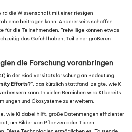
wird die Wissenschaft mit einer riesigen
robleme beitragen kann. Andererseits schaffen
 für die Teilnehmenden. Freiwillige können etwas
eichzeitig das Gefühl haben, Teil einer größeren
ogien die Forschung voranbringen
 (KI) in der Biodiversitätsforschung an Bedeutung.
sity Efforts?”
, das kürzlich stattfand, zeigte, wie KI
erbessern kann. In vielen Bereichen wird KI bereits
mmlungen und Ökosysteme zu erweitern.
, wie KI dabei hilft, große Datenmengen effizienter
det, um Bilder von Pflanzen oder Tieren
eren. Diese Technologien ermöglichen es, Tausende