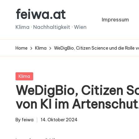
feiwa.at
Skip
Impressum
to
Klima · Nachhaltigkeit · Wien
content
Home
Klima
WeDigBio, Citizen Science und die Rolle 
Posted
Klima
in
WeDigBio, Citizen Sc
von KI im Artenschut
By
feiwa
14. Oktober 2024
Posted
by