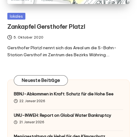
Posted
lokales
in
Zankapfel Gersthofer Platzl
5. Oktober 2020
Gersthofer Platzl nennt sich das Areal um die S-Bahn-
Station Gersthof im Zentrum des Bezirks Währing.…
Neueste Beiträge
BBNJ-Abkommen in Kraft: Schutz für die Hohe See
22. Januar 2026
UNU-INWEH: Report on Global Water Bankruptcy
21. Januar 2026
Menügestaltung als Hebel für den Klimaschutz