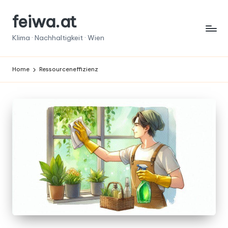
feiwa.at
Skip
to
Klima · Nachhaltigkeit · Wien
content
Home
Ressourceneffizienz