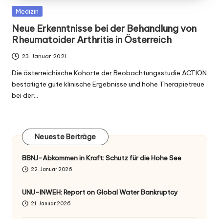
Posted
Medizin
in
Neue Erkenntnisse bei der Behandlung von
Rheumatoider Arthritis in Österreich
23. Januar 2021
Die österreichische Kohorte der Beobachtungsstudie ACTION
bestätigte gute klinische Ergebnisse und hohe Therapietreue
bei der…
Neueste Beiträge
BBNJ-Abkommen in Kraft: Schutz für die Hohe See
22. Januar 2026
UNU-INWEH: Report on Global Water Bankruptcy
21. Januar 2026