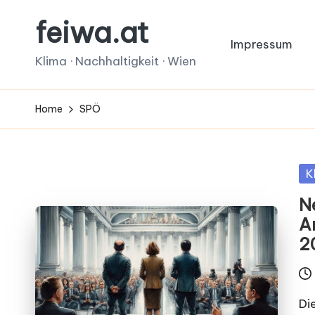
feiwa.at
Skip
Impressum
to
Klima · Nachhaltigkeit · Wien
content
Home
SPÖ
Po
K
in
Ne
A
2
Di