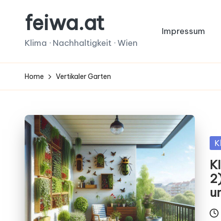
feiwa.at
Skip
Impressum
to
Klima · Nachhaltigkeit · Wien
content
Home
Vertikaler Garten
Po
K
in
K
2)
u