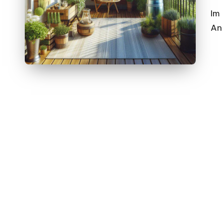
Im
An