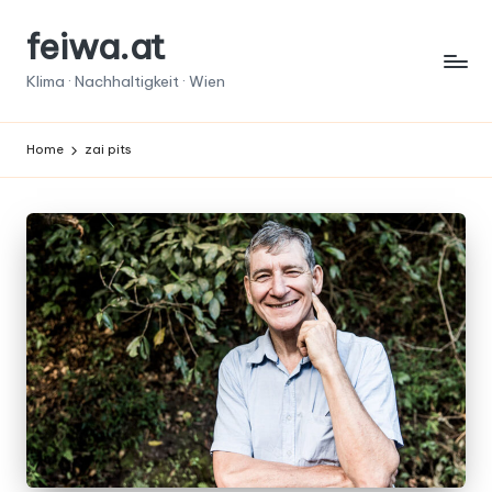
feiwa.at
Skip
to
Klima · Nachhaltigkeit · Wien
content
Home
zai pits