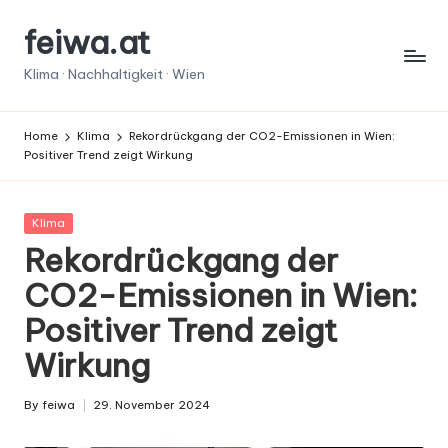
feiwa.at
Skip
to
Klima · Nachhaltigkeit · Wien
content
Home
Klima
Rekordrückgang der CO2-Emissionen in Wien:
Positiver Trend zeigt Wirkung
Posted
Klima
in
Rekordrückgang der
CO2-Emissionen in Wien:
Positiver Trend zeigt
Wirkung
By
feiwa
29. November 2024
Posted
by