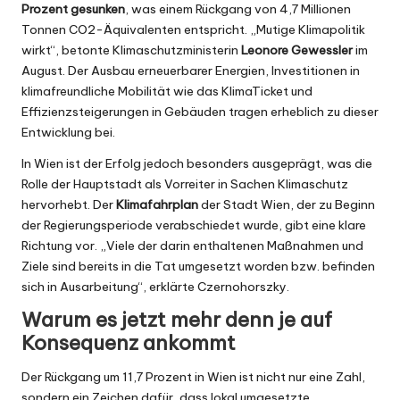
Prozent gesunken
, was einem Rückgang von 4,7 Millionen
Tonnen CO2-Äquivalenten entspricht. „Mutige Klimapolitik
wirkt“, betonte
Klimaschutzministerin
Leonore Gewessler
im
August
. Der Ausbau erneuerbarer Energien, Investitionen in
klimafreundliche Mobilität wie das KlimaTicket und
Effizienzsteigerungen in Gebäuden tragen erheblich zu dieser
Entwicklung bei.
In Wien ist der Erfolg jedoch besonders ausgeprägt, was die
Rolle der Hauptstadt als Vorreiter in Sachen Klimaschutz
hervorhebt. Der
Klimafahrplan
der Stadt Wien, der zu Beginn
der Regierungsperiode verabschiedet wurde, gibt eine klare
Richtung vor. „Viele der darin enthaltenen Maßnahmen und
Ziele sind bereits in die Tat umgesetzt worden bzw. befinden
sich in Ausarbeitung“, erklärte Czernohorszky.
Warum es jetzt mehr denn je auf
Konsequenz ankommt
Der Rückgang um 11,7 Prozent in Wien ist nicht nur eine Zahl,
sondern ein Zeichen dafür, dass lokal umgesetzte