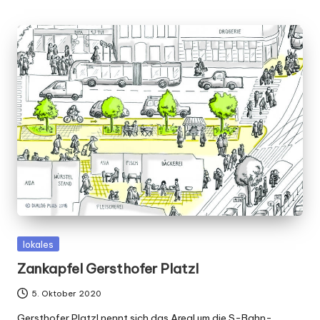
Posted
lokales
in
Zankapfel Gersthofer Platzl
5. Oktober 2020
Gersthofer Platzl nennt sich das Areal um die S-Bahn-