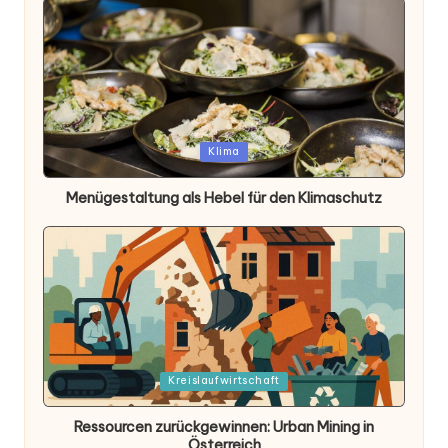
Posted
Klima
in
Menügestaltung als Hebel für den Klimaschutz
Posted
Kreislaufwirtschaft
in
Ressourcen zurückgewinnen: Urban Mining in
Österreich