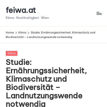
feiwa.at
Skip
to
Klima · Nachhaltigkeit · Wien
content
Home
Klima
Studie: Ernährungssicherheit, Klimaschutz und
Biodiversität – Landnutzungswende notwendig
Posted
Klima
in
Studie:
Ernährungssicherheit,
Klimaschutz und
Biodiversität –
Landnutzungswende
notwendig