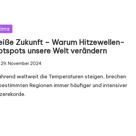
sted
lima
eiße Zukunft – Warum Hitzewellen-
otspots unsere Welt verändern
29. November 2024
hrend weltweit die Temperaturen steigen, brechen
 bestimmten Regionen immer häufiger und intensiver
tzerekorde.