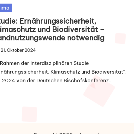
sted
lima
tudie: Ernährungssicherheit,
limaschutz und Biodiversität –
andnutzungswende notwendig
21. Oktober 2024
 Rahmen der interdisziplinären Studie
rnährungssicherheit, Klimaschutz und Biodiversität“,
e 2024 von der Deutschen Bischofskonferenz…