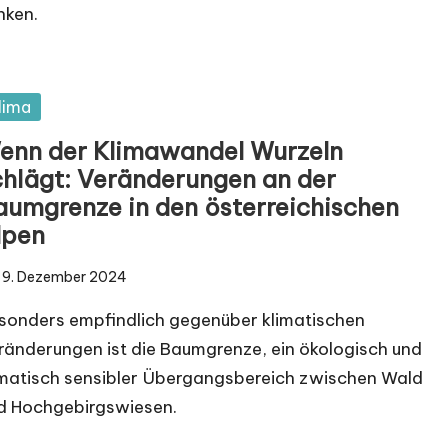
nken.
sted
lima
enn der Klimawandel Wurzeln
chlägt: Veränderungen an der
aumgrenze in den österreichischen
lpen
9. Dezember 2024
sonders empfindlich gegenüber klimatischen
ränderungen ist die Baumgrenze, ein ökologisch und
imatisch sensibler Übergangsbereich zwischen Wald
d Hochgebirgswiesen.