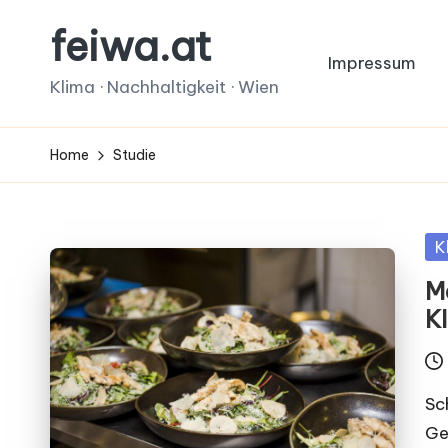
feiwa.at
Skip
Impressum
to
Klima · Nachhaltigkeit · Wien
content
Home
Studie
Po
K
in
M
K
Sc
Ge