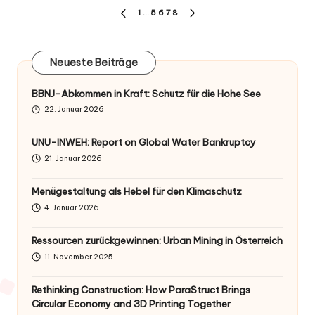
Beitragsnavigation
1
…
5
6
7
8
PREVIOUS
NEXT
PAGE
PAGE
Neueste Beiträge
BBNJ-Abkommen in Kraft: Schutz für die Hohe See
22. Januar 2026
UNU-INWEH: Report on Global Water Bankruptcy
21. Januar 2026
Menügestaltung als Hebel für den Klimaschutz
4. Januar 2026
Ressourcen zurückgewinnen: Urban Mining in Österreich
11. November 2025
Rethinking Construction: How ParaStruct Brings
Circular Economy and 3D Printing Together