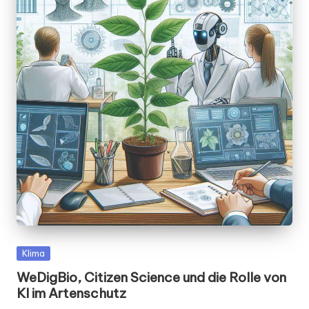
Posted
Klima
in
WeDigBio, Citizen Science und die Rolle von
KI im Artenschutz