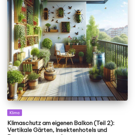
Posted
Klima
in
Klimaschutz am eigenen Balkon (Teil 2):
Vertikale Gärten, Insektenhotels und